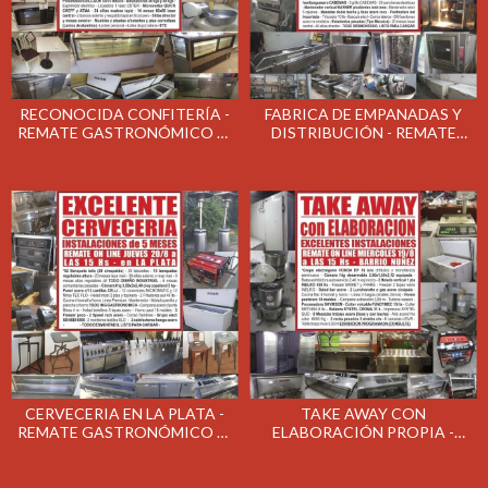
RECONOCIDA CONFITERÍA -
FABRICA DE EMPANADAS Y
REMATE GASTRONÓMICO EL
DISTRIBUCIÓN - REMATE
MARTES 8/9/2020
GASTRONÓMICO EL JUEVES
3/9/2020
CERVECERIA EN LA PLATA -
TAKE AWAY CON
REMATE GASTRONÓMICO EL
ELABORACIÓN PROPIA -
JUEVES 20/8/2020
REMATE GASTRONÓMICO EL
MIÉRCOLES 19/8/2020