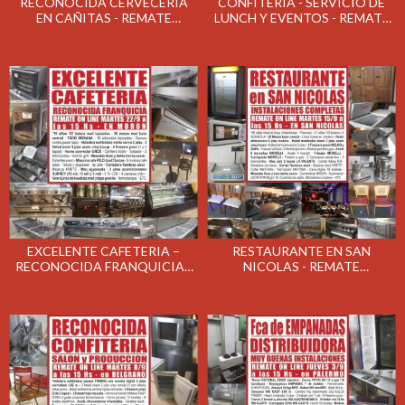
RECONOCIDA CERVECERÍA
CONFITERIA - SERVICIO DE
EN CAÑITAS - REMATE
LUNCH Y EVENTOS - REMATE
GASTRONÓMICO EL JUEVES
GASTRONÓMICO EL
1/10/2020
MIERCOLES 30/9/2020
EXCELENTE CAFETERIA –
RESTAURANTE EN SAN
RECONOCIDA FRANQUICIA -
NICOLAS - REMATE
REMATE GASTRONÓMICO EL
GASTRONÓMICO EL MARTES
MARTES 22/9/2020
15/9/2020