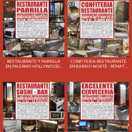
RESTAURANTE Y PARRILLA
CONFITERIA RESTAURANTE
EN PALERMO HOLLYWOOD -
EN BARRIO NORTE - REMATE
REMATE GASTRONÓMICO EL
GASTRONÓMICO EL LUNES
MARTES 11/8/2020
3/8/2020